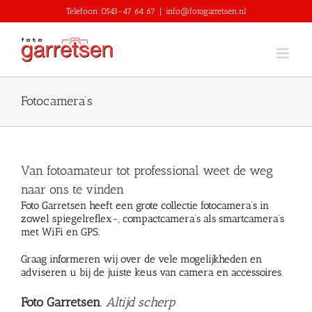
Skip
Telefoon 0543-47 64 67
|
info@fotogarretsen.nl
to
content
Fotocamera’s
Van fotoamateur tot professional weet de weg
naar ons te vinden
Foto Garretsen heeft een grote collectie fotocamera’s in
zowel spiegelreflex-, compactcamera’s als smartcamera’s
met WiFi en GPS.
Graag informeren wij over de vele mogelijkheden en
adviseren u bij de juiste keus van camera en accessoires.
Foto Garretsen
.
Altijd scherp