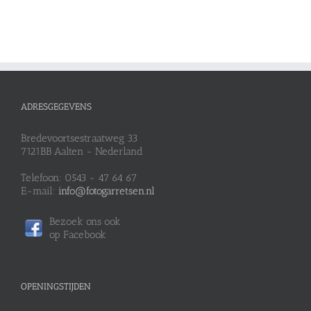
ADRESGEGEVENS
Bredevoortsestraatweg 33
7121BB Aalten - Nederland
Telefoon: 0543 - 47 64 67
E-mail:
info@fotogarretsen.nl
Bezoek ons ook
op Facebook
OPENINGSTIJDEN