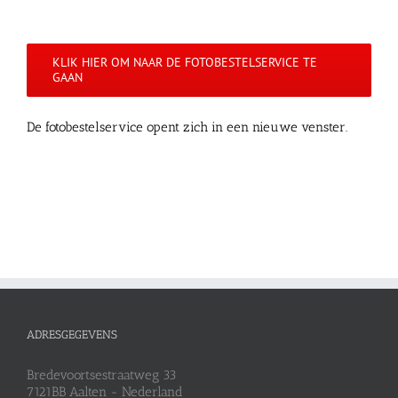
KLIK HIER OM NAAR DE FOTOBESTELSERVICE TE
GAAN
De fotobestelservice opent zich in een nieuwe venster.
ADRESGEGEVENS
Bredevoortsestraatweg 33
7121BB Aalten - Nederland