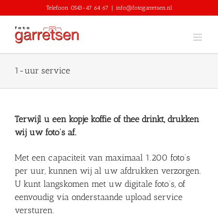
Skip
Telefoon 0543-47 64 67
|
info@fotogarretsen.nl
to
content
1-uur service
Terwijl u een kopje koffie of thee drinkt, drukken
wij uw foto’s af.
Met een capaciteit van maximaal 1.200 foto’s
per uur, kunnen wij al uw afdrukken verzorgen.
U kunt langskomen met uw digitale foto’s, of
eenvoudig via onderstaande upload service
versturen.