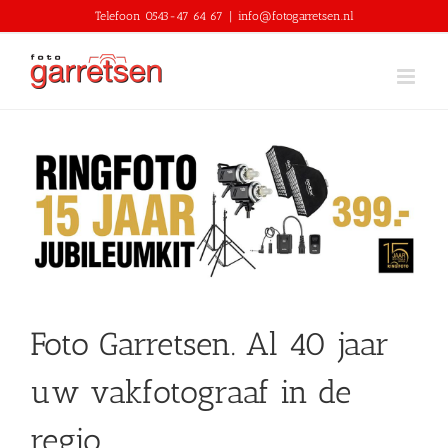
Skip
Telefoon 0543-47 64 67
|
info@fotogarretsen.nl
to
content
Foto Garretsen. Al 40 jaar
uw vakfotograaf in de
regio.