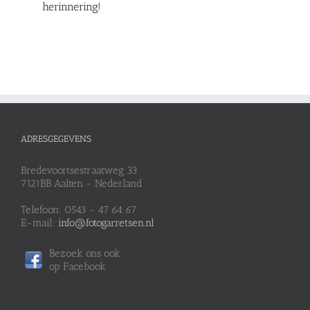
herinnering!
ADRESGEGEVENS
Bredevoortsestraatweg 33
7121BB Aalten - Nederland
Telefoon: 0543 - 47 64 67
E-mail:
info@fotogarretsen.nl
Bezoek ons ook
op Facebook