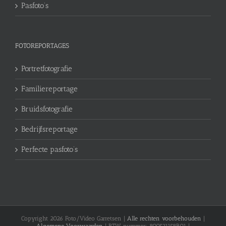
Pasfoto’s
FOTOREPORTAGES
Portretfotografie
Familiereportage
Bruidsfotografie
Bedrijfsreportage
Perfecte pasfoto’s
Copyright
2026 Foto/Video Garretsen |
Alle rechten voorbehouden
|
Algemene Voorwaarden
| BTW nummer: 800521158B01 |